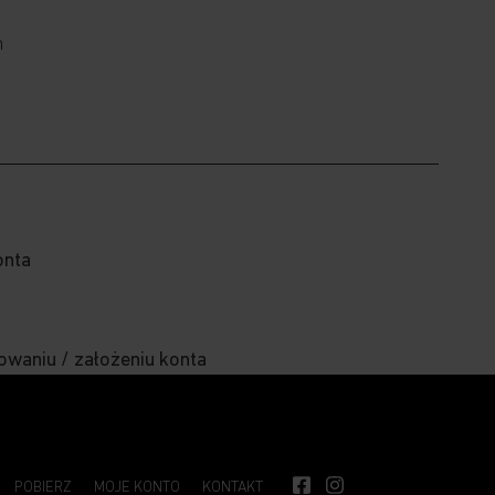
m
onta
owaniu / założeniu konta
POBIERZ
MOJE KONTO
KONTAKT