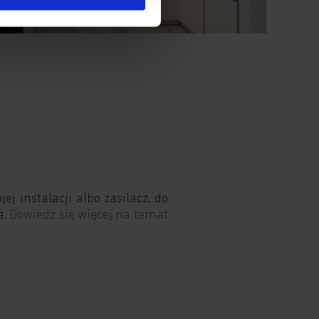
j instalacji albo zasilacz, do
a.
Dowiedz się więcej na temat