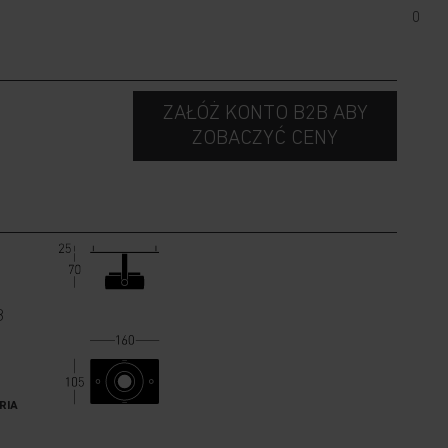
0
ZAŁÓŻ KONTO B2B ABY
ZOBACZYĆ CENY
8
RIA