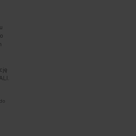
u
do
m
cję
ALI.
 do