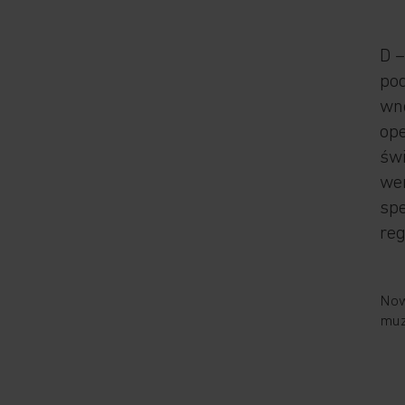
D –
po
wnę
op
św
we
spe
reg
Now
muz