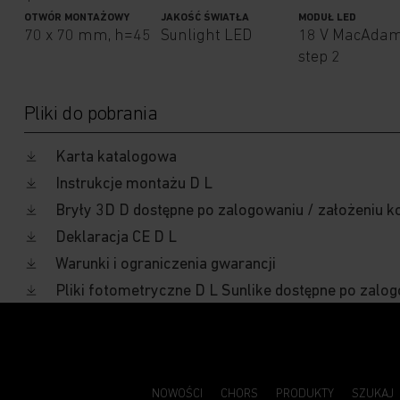
OTWÓR MONTAŻOWY
JAKOŚĆ ŚWIATŁA
MODUŁ LED
70 x 70 mm, h=45
Sunlight LED
18 V MacAda
step 2
Pliki do pobrania
Karta katalogowa
Instrukcje montażu D L
Bryły 3D D dostępne po zalogowaniu / założeniu k
Deklaracja CE D L
Warunki i ograniczenia gwarancji
Pliki fotometryczne D L Sunlike dostępne po zalog
NOWOŚCI
CHORS
PRODUKTY
SZUKAJ