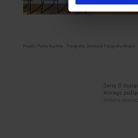
Projekt: Planto Kuchnie. Fotografie: Doroszuk Fotografia Wnętrz.
Serię D dosta
którego podłąc
doboru zasilac