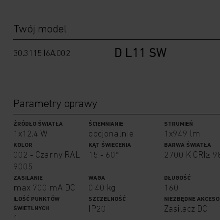
Twój model
D L11 SW
30.3115.I6A
.
002
Parametry oprawy
ŹRÓDŁO ŚWIATŁA
ŚCIEMNIANIE
STRUMIEŃ
1x12.4 W
opcjonalnie
1x949 lm
KOLOR
KĄT ŚWIECENIA
BARWA ŚWIATŁA
002 - Czarny RAL
15 - 60°
2700 K CRI≥ 9
9005
ZASILANIE
WAGA
DŁUGOŚĆ
max 700 mA DC
0,40 kg
160
ILOŚĆ PUNKTÓW
SZCZELNOŚĆ
NIEZBĘDNE AKCESO
IP20
Zasilacz DC
ŚWIETLNYCH
1