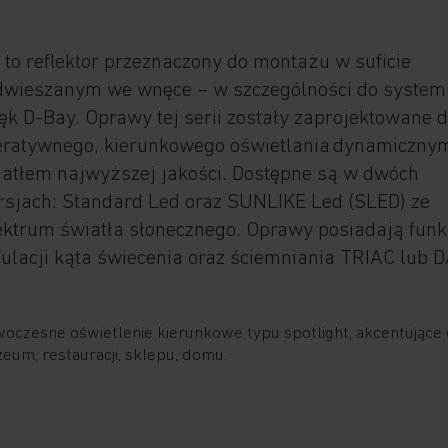
 to reflektor przeznaczony do montażu w suficie
dwieszanym we wnęce – w szczególności do system
k D-Bay. Oprawy tej serii zostały zaprojektowane 
eratywnego, kierunkowego oświetlania dynamiczny
iatłem najwyższej jakości. Dostępne są w dwóch
rsjach: Standard Led oraz SUNLIKE Led (SLED) ze
ktrum światła słonecznego. Oprawy posiadają funk
ulacji kąta świecenia oraz ściemniania TRIAC lub D
oczesne oświetlenie kierunkowe typu spotlight, akcentujące
eum, restauracji, sklepu, domu.