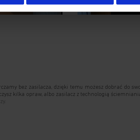
rczamy bez zasilacza, dzięki temu możesz dobrać do swoje
zysz kilka opraw, albo zasilacz z technologią ściemniani
zy.