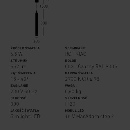
ŹRÓDŁO ŚWIATŁA
ŚCIEMNIANIE
6.5 W
RC TRIAC
STRUMIEŃ
KOLOR
552 lm
002 - Czarny RAL 9005
KĄT ŚWIECENIA
BARWA ŚWIATŁA
15 - 40°
2700 K CRI≥ 98
ZASILANIE
WAGA
230 V 50 Hz
0,60 kg
DŁUGOŚĆ
SZCZELNOŚĆ
300
IP20
JAKOŚĆ ŚWIATŁA
MODUŁ LED
Sunlight LED
18 V MacAdam step 2