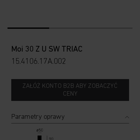
Moi 30 Z U SW TRIAC
15.4106.17A
.
002
ZAŁÓŻ KONTO B2B ABY ZOBACZYĆ
CENY
Parametry oprawy