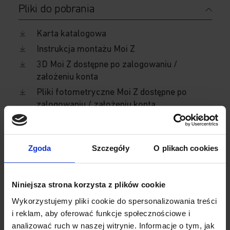
Pliki do pobrania
Karta katalogowa
Instrukcja montażu Moi Z
3D Moi Z dostępne po zalogowaniu /
założeniu konta
Pliki fotometryczne Moi Z dostępne po
zalogowaniu / założeniu konta
Deklaracja CE Moi Z
Warunki i ograniczenia gwarancji
Zgoda
Szczegóły
O plikach cookies
Więcej z serii
Niniejsza strona korzysta z plików cookie
Wykorzystujemy pliki cookie do spersonalizowania treści
i reklam, aby oferować funkcje społecznościowe i
analizować ruch w naszej witrynie. Informacje o tym, jak